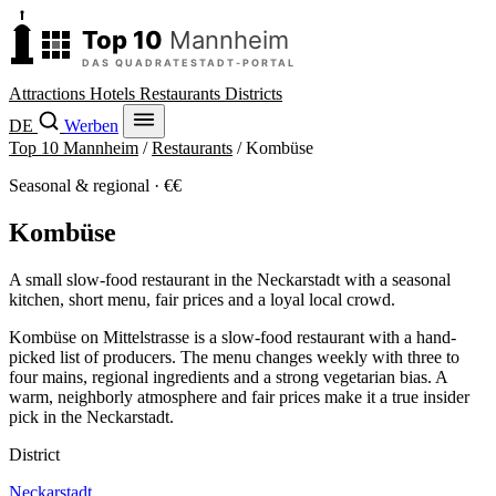
Attractions
Hotels
Restaurants
Districts
DE
Werben
Top 10 Mannheim
/
Restaurants
/
Kombüse
Seasonal & regional · €€
Kombüse
A small slow-food restaurant in the Neckarstadt with a seasonal
kitchen, short menu, fair prices and a loyal local crowd.
Kombüse on Mittelstrasse is a slow-food restaurant with a hand-
picked list of producers. The menu changes weekly with three to
four mains, regional ingredients and a strong vegetarian bias. A
warm, neighborly atmosphere and fair prices make it a true insider
pick in the Neckarstadt.
District
Neckarstadt