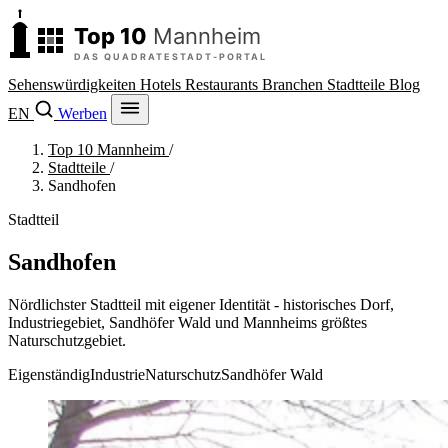
Sehenswürdigkeiten
Hotels
Restaurants
Branchen
Stadtteile
Blog
EN
Werben
Top 10 Mannheim
/
Stadtteile
/
Sandhofen
Stadtteil
Sandhofen
Nördlichster Stadtteil mit eigener Identität - historisches Dorf,
Industriegebiet, Sandhöfer Wald und Mannheims größtes
Naturschutzgebiet.
Eigenständig
Industrie
Naturschutz
Sandhöfer Wald