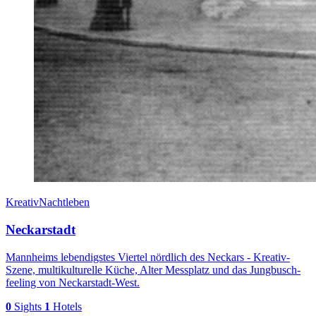
Kreativ
Nachtleben
Neckarstadt
Mannheims lebendigstes Viertel nördlich des Neckars - Kreativ-
Szene, multikulturelle Küche, Alter Messplatz und das Jungbusch-
feeling von Neckarstadt-West.
0
Sights
1
Hotels