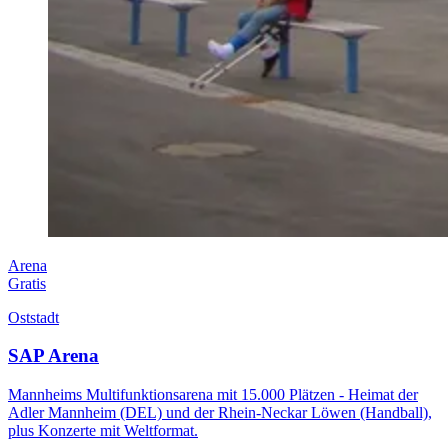
Arena
Gratis
Oststadt
SAP Arena
Mannheims Multifunktionsarena mit 15.000 Plätzen - Heimat der
Adler Mannheim (DEL) und der Rhein-Neckar Löwen (Handball),
plus Konzerte mit Weltformat.