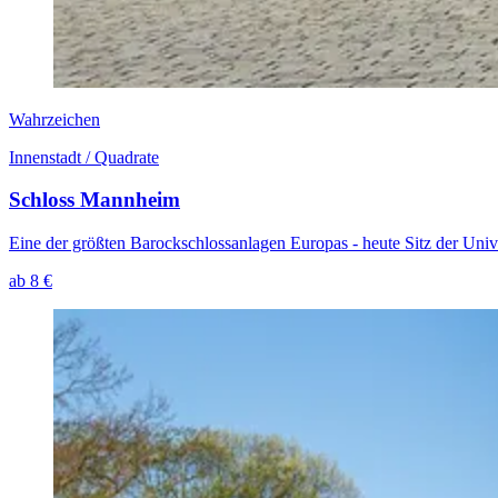
Wahrzeichen
Innenstadt / Quadrate
Schloss Mannheim
Eine der größten Barockschlossanlagen Europas - heute Sitz der Un
ab 8 €