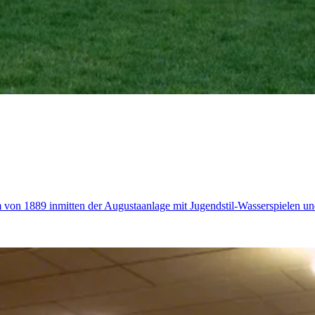
von 1889 inmitten der Augustaanlage mit Jugendstil-Wasserspielen un