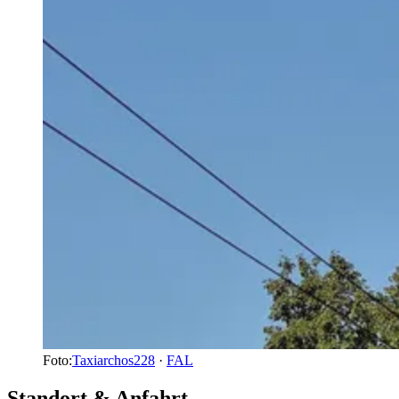
Foto:
Taxiarchos228
·
FAL
Standort & Anfahrt