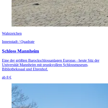
Wahrzeichen
Innenstadt / Quadrate
Schloss Mannheim
Eine der größten Barockschlossanlagen Europas - heute Sitz der
Universität Mannheim mit prunkvollem Schlossmuseum,
Bibliothekssaal und Ehrenhof.
ab 8 €