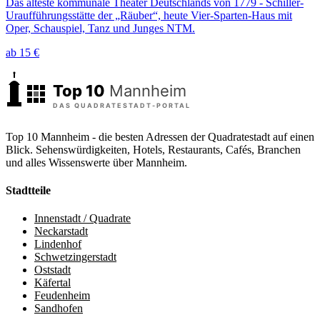
Das älteste kommunale Theater Deutschlands von 1779 - Schiller-
Uraufführungsstätte der „Räuber“, heute Vier-Sparten-Haus mit
Oper, Schauspiel, Tanz und Junges NTM.
ab 15 €
Top 10 Mannheim - die besten Adressen der Quadratestadt auf einen
Blick. Sehenswürdigkeiten, Hotels, Restaurants, Cafés, Branchen
und alles Wissenswerte über Mannheim.
Stadtteile
Innenstadt / Quadrate
Neckarstadt
Lindenhof
Schwetzingerstadt
Oststadt
Käfertal
Feudenheim
Sandhofen