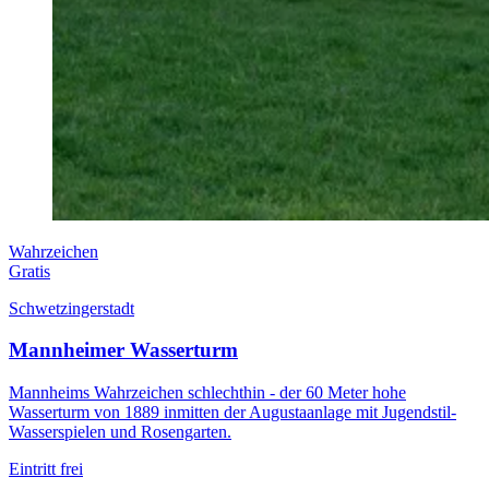
Wahrzeichen
Gratis
Schwetzingerstadt
Mannheimer Wasserturm
Mannheims Wahrzeichen schlechthin - der 60 Meter hohe
Wasserturm von 1889 inmitten der Augustaanlage mit Jugendstil-
Wasserspielen und Rosengarten.
Eintritt frei