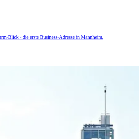
urm-Blick - die erste Business-Adresse in Mannheim.