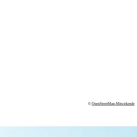
©
OpenStreetMap-Mitwirkende