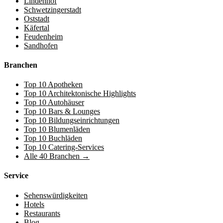
Lindenhof
Schwetzingerstadt
Oststadt
Käfertal
Feudenheim
Sandhofen
Branchen
Top 10 Apotheken
Top 10 Architektonische Highlights
Top 10 Autohäuser
Top 10 Bars & Lounges
Top 10 Bildungseinrichtungen
Top 10 Blumenläden
Top 10 Buchläden
Top 10 Catering-Services
Alle 40 Branchen →
Service
Sehenswürdigkeiten
Hotels
Restaurants
Blog