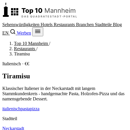
Sehenswürdigkeiten
Hotels
Restaurants
Branchen
Stadtteile
Blog
EN
Werben
Top 10 Mannheim
/
Restaurants
/
Tiramisu
Italienisch · €€
Tiramisu
Klassischer Italiener in der Neckarstadt mit langem
Stammkundenkreis - handgemachte Pasta, Holzofen-Pizza und das
namensgebende Dessert.
italienisch
pasta
pizza
Stadtteil
Neckarstadt