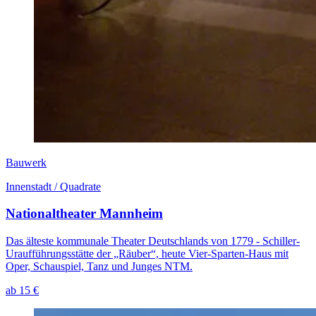
Bauwerk
Innenstadt / Quadrate
Nationaltheater Mannheim
Das älteste kommunale Theater Deutschlands von 1779 - Schiller-
Uraufführungsstätte der „Räuber“, heute Vier-Sparten-Haus mit
Oper, Schauspiel, Tanz und Junges NTM.
ab 15 €