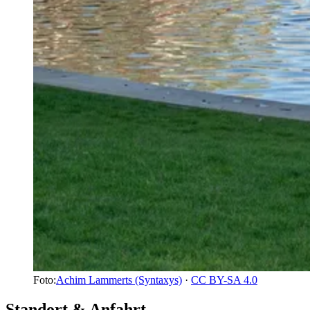
Foto:
Achim Lammerts (Syntaxys)
·
CC BY-SA 4.0
Standort & Anfahrt